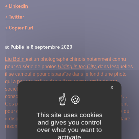
→ Linkedin
→ Twitter
→ Copier l'url
@ Publié le
8 septembre 2020
Liu Bolin
est un photographe chinois notamment connu
pour sa série de photos
Hiding in the City
,
dans lesquelles
il se camoufle pour disparaître dans le fond d’une photo
qui a pour sujet l’un des piliers controversés de nos
X
sociétés modernes : le monde de la finance, la
consommation à outrance, les médias, la propagande…
Ces performances sans trucage, sobres et efficaces, ont
pour objectif de valoriser la majorité silencieuse, celle qui
This site uses cookies
« disparaît dans le décor » mais qui peut malgré tout faire
and gives you control
résonner sa voix
.
over what you want to
activate