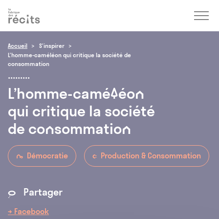
Accéder
Menu
Accéder
au
au
contenu
pied
de
Accueil
S’inspirer
page
L’homme-caméléon qui critique la société de
consommation
L’homme-caméléon
qui
critique
la
société
de
consommation
Démocratie
Production & Consommation
4
1
Partager
*
→ Facebook