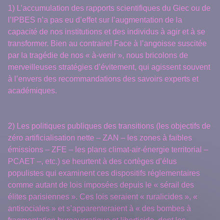
1) L’accumulation des rapports scientifiques du Giec ou de
l’IPBES n’a pas eu d’effet sur l’augmentation de la
capacité de nos institutions et des individus à agir et à se
transformer. Bien au contraire! Face à l’angoisse suscitée
par la tragédie de nos « à-venir », nous bricolons de
merveilleuses stratégies d’évitement, qui agissent souvent
à l’envers des recommandations des savoirs experts et
académiques.
2) Les politiques publiques des transitions (les objectifs de
zéro artificialisation nette – ZAN – les zones à faibles
émissions – ZFE – les plans climat-air-énergie territorial –
PCAET –, etc.) se heurtent à des cortèges d’élus
populistes qui examinent ces dispositifs réglementaires
comme autant de lois imposées depuis le « sérail des
élites parisiennes ». Ces lois seraient « ruralicides », «
antisociales » et s’apparenteraient à « des bombes à