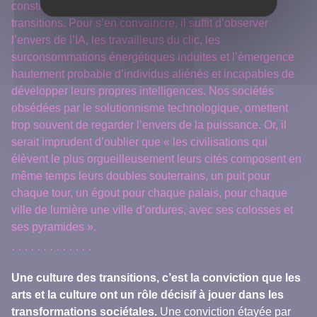
constituer des réponses sérieuses aux défis des
transitions. Pour s’en convaincre, il suffit d’observer
l’envers de l’IA, les travailleurs du clic, les
surconsommations énergétiques induites et l’émergence
hautement probable d’individus aliénés et incapables de
développer leurs propres intelligences. Nos sociétés
obsédées par le solutionnisme technologique, omettent
trop souvent de regarder l’envers de la puissance. Or, il
serait imprudent d’oublier que « les civilisations qui
élèvent le plus orgueilleusement leurs cités composent en
même temps leurs doubles souterrains, un puit pour
chaque tour, un égout pour chaque palais, pour chaque
ville de lumière une ville d’ordures, avec ses colosses et
ses pyramides ».
Une culture des transitions, c’est la conviction que les
arts et la culture ont un rôle décisif à jouer dans les
transformations sociétales.
Une conviction étayée par