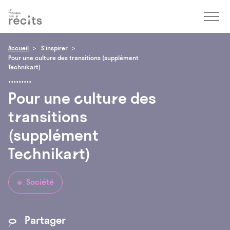
Accéder
Menu
Accéder
au
au
contenu
pied
de
Accueil
S’inspirer
page
Pour une culture des transitions (supplément
Technikart)
Pour une
culture
des
transitions
(supplément
Technikart)
Société
5
Partager
*