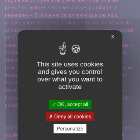
fragmentation bureaucratique et liberticide, dont les
premières victimes seront les classes populaires et
moyennes ». Et force est de constater que ces élus,
relayés par de puissants médias de masse, ont réussi. Ils
ont réussi à créer l’illusion d’une opposition entre le social
X
et l’écologique et à monter un conflit artificiel entre les
classes populaires, les « zadistes » et autres « wokistes ».
Ils ont réussi à populariser l’idée selon laquelle les plus
défavorisés seraient les plus grands perdants des
This site uses cookies
politiques de transition écologique. Or, les analyses socio-
and gives you control
économiques montrent exactement l’inverse. « La non-
over what you want to
transition écologique – c’est-à-dire la situation actuelle
activate
dans laquelle les crises écologiques s’aggravent sans
trouver de réponse adéquate – est génératrice d’inégalités
OK, accept all
sociales qui touchent d’abord les plus démunis. »
Deny all cookies
3) Les outils technologiques et la fascination béate de nos
Personalize
sociétés pour l’intelligence artificielle (IA) ne sauraient