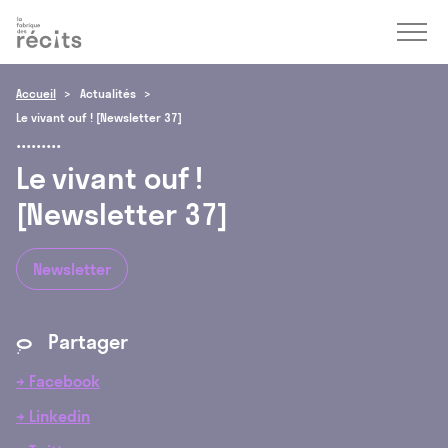
Accéder
Menu
Accéder
au
au
contenu
pied
de
Accueil
Actualités
page
Le vivant ouf ! [Newsletter 37]
Le vivant ouf !
[Newsletter 37]
Newsletter
Partager
*
→ Facebook
→ Linkedin