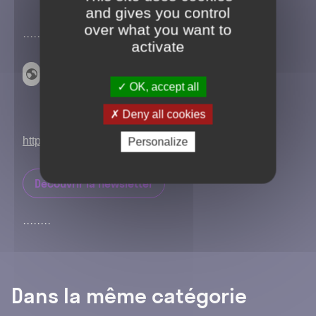
and gives you control
over what you want to
activate
Lire la newsletter
OK, accept all
d’octobre 2024
Deny all cookies
https://mailchi.mp/178be87cb353/nl-fdr-02-684566
Personalize
Découvrir la newsletter
Dans la même catégorie