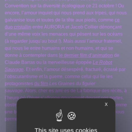
Convention sur la diversité écologique ce 21 octobre ! Ou
encore, l’amour inquiet qui nous prend aux tripes, qui nous
galvanise tous et toutes de la tête aux pieds, comme
ce
duo cristallin
entre AURORA et Jacob Collier dénonçant
d’une même voix les menaces qui pèsent sur les océans
(à regarder jusqu’au bout !). Mais aussi l’amour fraternel,
qui nous lie entre humains et non humains, et qui se
donne à contempler dans
le dernier film d’animation
de
Claude Barras ou la merveilleuse épopée
Le Robot
Sauvage
. Et enfin, l’amour désespéré, fracturé, écrasé par
l’obscurantisme et la guerre, comme celui qui lie les
protagonistes
du film
Les Graines du figuier
sauvage.
Alors, cher·es ami·es de La fabrique des récits, à
l’heure où l’hiver s’allonge doucement devant nos portes,
X
obstinons-nous avec espoir à suivre cet amour qui, comme
une boussole, nous guidera dans le ciel des nuits et nous
permettra, qui sait, de trouver notre étoile !
This site uses cookies