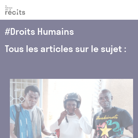
Accéder
Menu
Accéder
au
au
contenu
pied
de
#Droits Humains
page
Tous les articles sur le sujet :