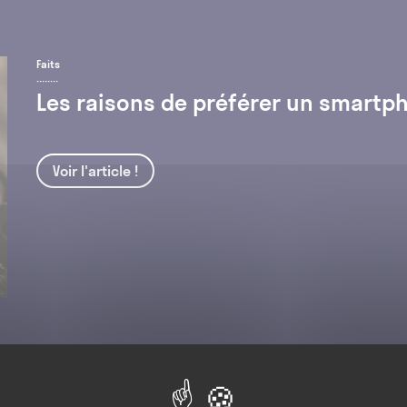
Faits
Les raisons de préférer un smartp
Voir l'article !
Faits