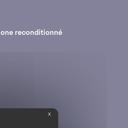
hone reconditionné
X