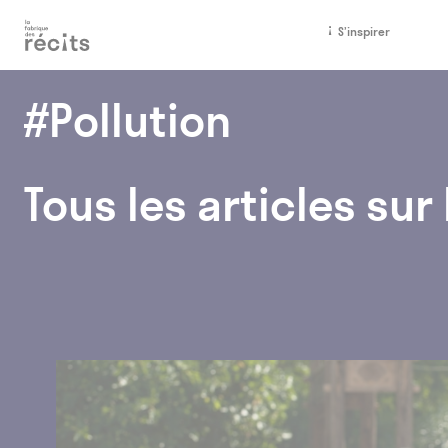
Accéder
Menu
Accéder
S’inspirer
au
au
contenu
pied
de
#Pollution
page
Tous les articles sur 