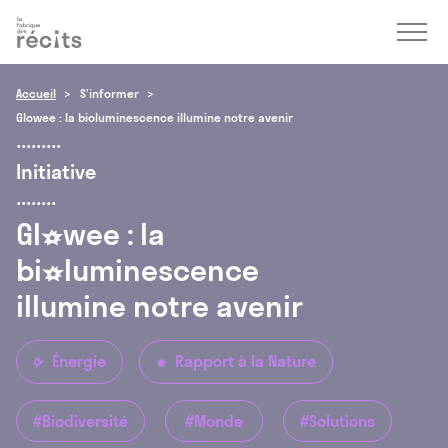
Accéder
Menu
Accéder
au
au
contenu
pied
de
Accueil
S’informer
page
Glowee : la bioluminescence illumine notre avenir
Initiative
Glowee
: la
bioluminescence
illumine
notre
avenir
Énergie
Rapport à la Nature
2
7
#Biodiversité
#Monde
#Solutions