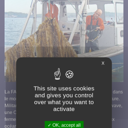
X
This site uses cookies
La FAO estime que près de 60 millions de personnes dans
and gives you control
le monde sont employées dans la pêche et l’aquaculture.
over what you want to
Militant pour un “Blue New Deal” il a co-fondé Greenwave,
activate
une ONG qui aide les pêcheurs à créer leur propres
fermes marines et essaimer cette nouvelle relation aux
OK, accept all
océans qui pourrait permettre de métamorphoser la