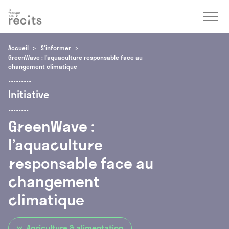
Accéder
Menu
Accéder
au
au
contenu
pied
de
Accueil
S’informer
page
GreenWave : l’aquaculture responsable face au
changement climatique
Initiative
GreenWave
:
l’aquaculture
responsable
face au
changement
climatique
Agriculture & alimentation